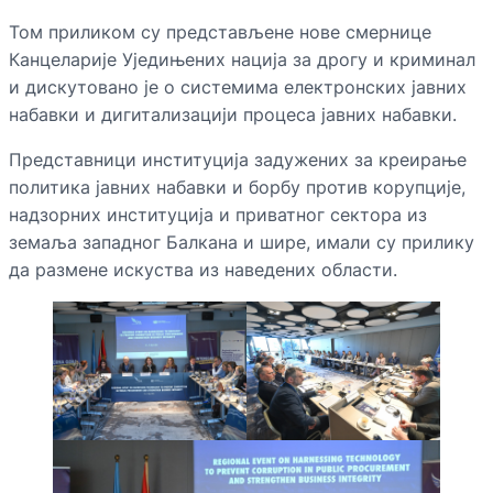
Том приликом су представљене нове смернице
Канцеларије Уједињених нација за дрогу и криминал
и дискутовано је о системима електронских јавних
набавки и дигитализацији процеса јавних набавки.
Представници институција задужених за креирање
политика јавних набавки и борбу против корупције,
надзорних институција и приватног сектора из
земаља западног Балкана и шире, имали су прилику
да размене искуства из наведених области.