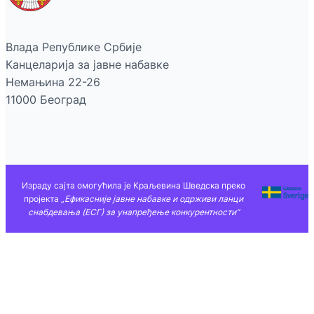
Влада Републике Србије
Канцеларија за јавне набавке
Немањина 22-26
11000 Београд
Израду сајта омогућила је Краљевина Шведска преко
пројекта
„Ефикасније јавне набавке и одрживи ланци
снабдевања (ЕСГ) за унапређење конкурентности”