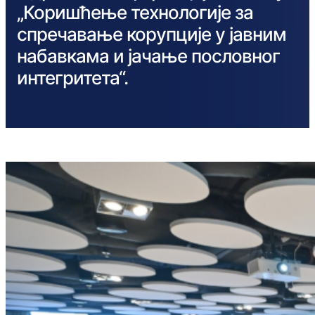
„Коришћење технологије за
спречавање корупције у јавним
набавкама и јачање пословног
интегритета“.