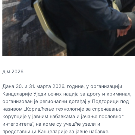
д.м.2026.
Дана 30. и 31. марта 2026. године, у организацији
Канцеларије Уједињених нација за дрогу и криминал,
организован је регионални догађај у Подгорици под
називом „Коришћење технологије за спречавање
корупције у јавним набавкама и јачање пословног
интегритета“, на коме су учешће узели и
представници Канцеларије за јавне набавке.