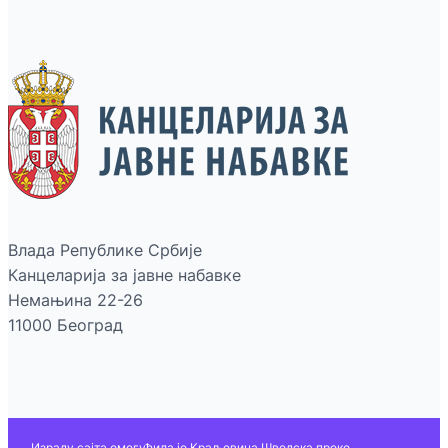
Влада Републике Србије
Канцеларија за јавне набавке
Немањина 22-26
11000 Београд
Израду сајта омогућила је Краљевина Шведска преко