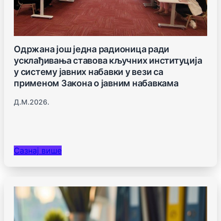
Одржана још једна радионица ради
усклађивања ставова кључних институција
у систему јавних набавки у вези са
применом Закона о јавним набавкама
Д.м.2026.
Сазнај више