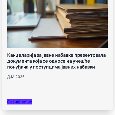
Канцеларија за јавне набавке презентовала
документа која се односе на учешће
понуђача у поступцима јавних набавки
Д.м.2026.
Сазнај више