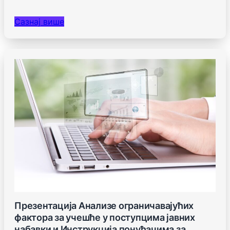
Сазнај више
Презентација Анализе ограничавајућих
фактора за учешће у поступцима јавних
набавки и Инструкција понуђачима за