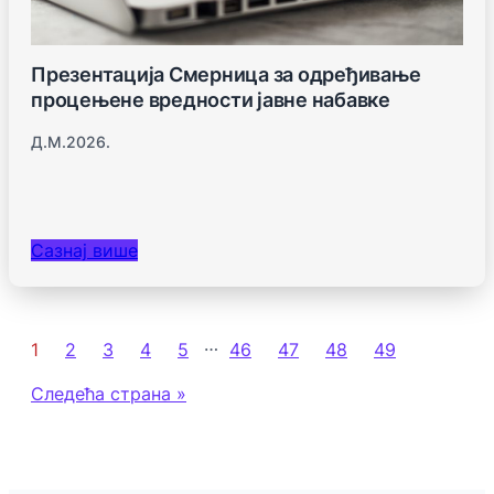
Презентација Смерница за одређивање
процењене вредности јавне набавке
Д.м.2026.
Сазнај више
…
1
2
3
4
5
46
47
48
49
Следећа страна »