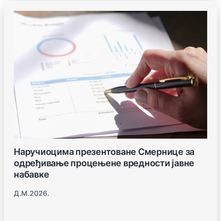
Наручиоцима презентоване Смернице за
одређивање процењене вредности јавне
набавке
Д.м.2026.