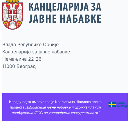
Влада Републике Србије
Канцеларија за јавне набавке
Немањина 22-26
11000 Београд
Израду сајта омогућила је Краљевина Шведска преко
пројекта
„Ефикасније јавне набавке и одрживи ланци
снабдевања (ЕСГ) за унапређење конкурентности”