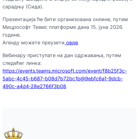
сарадњу (Сида).
Презентација ће бити организована онлине, путем
Мицрософт Теамс платформе дана 15. јуна 2026.
године.
Агенду можете преузети
овде
.
Вебинару приступате на дан одржавања, путем
следећег линка:
https://events.teams.microsoft.com/event/f8b25f3c-
5abc-4c45-b687-b08d7b72bc1b@9ebfc6a1-9dcb-
490c-a4d4-28e2766f3b08
.