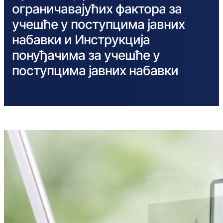
ограничавајућих фактора за
учешће у поступцима јавних
набавки и Инструкција
понуђачима за учешће у
поступцима јавних набавки