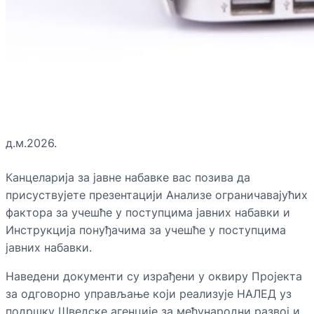
д.м.2026.
Канцеларија за јавне набавке вас позива да
присуствујете презентацији Анализе ограничавајућих
фактора за учешће у поступцима јавних набавки и
Инструкција понуђачима за учешће у поступцима
јавних набавки.
Наведени документи су израђени у оквиру Пројекта
за одговорно управљање који реализује НАЛЕД уз
подршку Шведске агенције за међународни развој и