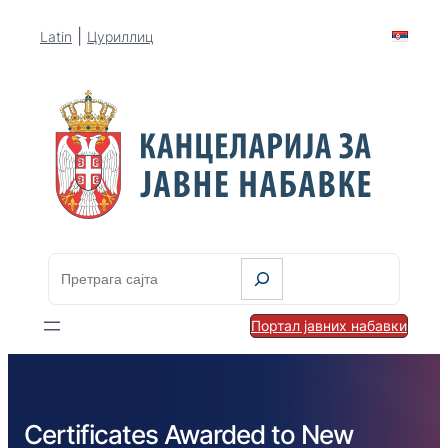
|
Latin
Цyриллиц
S
e
a
Портал јавних набавки
r
c
h
Certificates Awarded to New