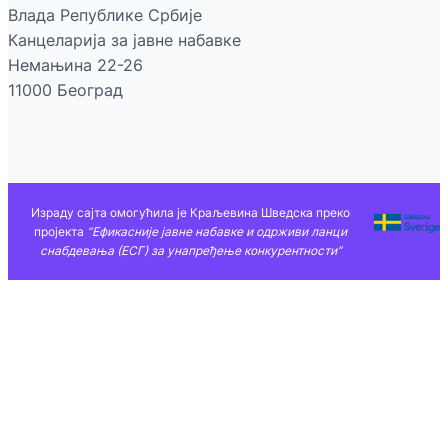
Влада Републике Србије
Канцеларија за јавне набавке
Немањина 22-26
11000 Београд
Израду сајта омогућила је Краљевина Шведска преко
пројекта
“Ефикасније јавне набавке и одрживи ланци
снабдевања (ЕСГ) за унапређење конкурентности”