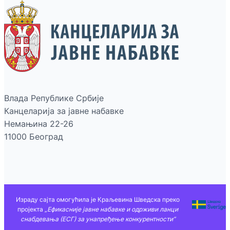
Влада Републике Србије
Канцеларија за јавне набавке
Немањина 22-26
11000 Београд
Израду сајта омогућила је Краљевина Шведска преко
пројекта
„Ефикасније јавне набавке и одрживи ланци
снабдевања (ЕСГ) за унапређење конкурентности”