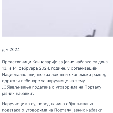
д.м.2024.
Представници Канцеларије за јавне набавке су дана
13. и 14. фебруара 2024. године, у организацији
Националне алијансе за локални економски развој,
одржали вебинаре за наручиоце на тему
„Објављивање података о уговорима на Порталу
јавних набавки“.
Наручиоцима су, поред начина објављивања
података о уговорима на Порталу јавних набавки