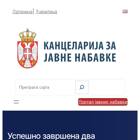
|
Латиница
Ћирилица
П
р
е
Портал јавних набавки
т
р
а
г
Успешно завршена два
а